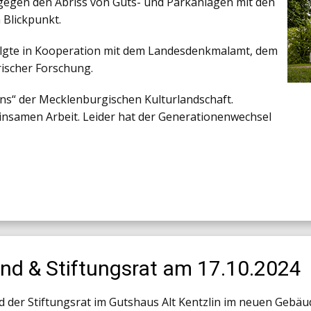
 gegen den Abriss von Guts- und Parkanlagen mit den
 Blickpunkt.
folgte in Kooperation mit dem Landesdenkmalamt, dem
ischer Forschung.
ans“ der Mecklenburgischen Kulturlandschaft.
nsamen Arbeit. Leider hat der Generationenwechsel
and & Stiftungsrat am 17.10.2024
 der Stiftungsrat im Gutshaus Alt Kentzlin im neuen Gebäud