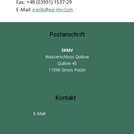
Fax.: +49 (03991) 1537-29
E-Mail:
e.wilk@ea-mv.com
Postanschrift
SKMV
Wasserschloss Quilow
Quilow 45
17390 Gross Polzin
Kontakt
E-Mail:
k-albert@boden-finanz.de