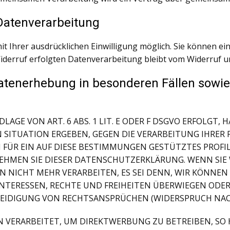
 Datenverarbeitung
Ihrer ausdrücklichen Einwilligung möglich. Sie können eine 
iderruf erfolgten Datenverarbeitung bleibt vom Widerruf u
atenerhebung in besonderen Fällen sowie
E VON ART. 6 ABS. 1 LIT. E ODER F DSGVO ERFOLGT, HA
EN SITUATION ERGEBEN, GEGEN DIE VERARBEITUNG IHR
 FÜR EIN AUF DIESE BESTIMMUNGEN GESTÜTZTES PROFIL
EHMEN SIE DIESER DATENSCHUTZERKLÄRUNG. WENN SIE 
 NICHT MEHR VERARBEITEN, ES SEI DENN, WIR KÖNNE
 INTERESSEN, RECHTE UND FREIHEITEN ÜBERWIEGEN ODER
DIGUNG VON RECHTSANSPRÜCHEN (WIDERSPRUCH NACH A
ERARBEITET, UM DIREKTWERBUNG ZU BETREIBEN, SO HA