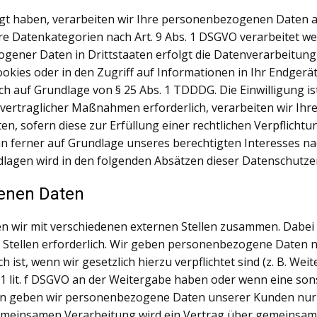
igt haben, verarbeiten wir Ihre personenbezogenen Daten au
ere Datenkategorien nach Art. 9 Abs. 1 DSGVO verarbeitet we
gener Daten in Drittstaaten erfolgt die Datenverarbeitung a
kies oder in den Zugriff auf Informationen in Ihr Endgerät (
ch auf Grundlage von § 25 Abs. 1 TDDDG. Die Einwilligung ist
rtraglicher Maßnahmen erforderlich, verarbeiten wir Ihre Da
n, sofern diese zur Erfüllung einer rechtlichen Verpflichtun
n ferner auf Grundlage unseres berechtigten Interesses nach 
ndlagen wird in den folgenden Absätzen dieser Datenschutze
enen Daten
n wir mit verschiedenen externen Stellen zusammen. Dabei i
tellen erforderlich. Wir geben personenbezogene Daten nu
h ist, wenn wir gesetzlich hierzu verpflichtet sind (z. B. 
s. 1 lit. f DSGVO an der Weitergabe haben oder wenn eine s
ern geben wir personenbezogene Daten unserer Kunden nur 
 gemeinsamen Verarbeitung wird ein Vertrag über gemeinsam