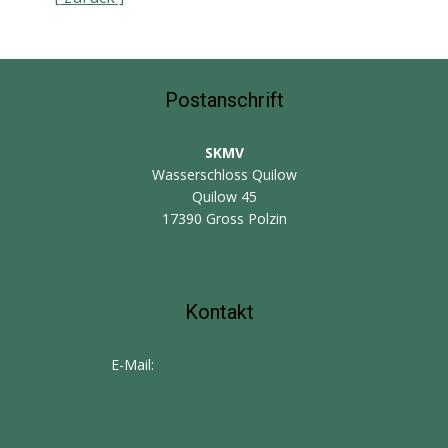
Postanschrift
SKMV
Wasserschloss Quilow
Quilow 45
17390 Gross Polzin
Kontakt
E-Mail:
k-albert@boden-finanz.de