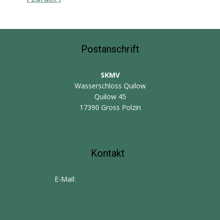
Postanschrift
SKMV
Wasserschloss Quilow
Quilow 45
17390 Gross Polzin
Kontakt
E-Mail:
k-albert@boden-finanz.de